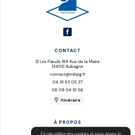
CONTACT
ZI Les Paluds 189 Rue de la Maïre
13400 Aubagne
contact@mbpg.fr
04 91 83 05 37
06 09 54 91 56
Itinéraire
À PROPOS
Informations complémentaires
Ce site utilise des cookies et vous donne le