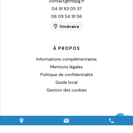
contact@mbpg.fr
04 91 83 05 37
06 09 54 91 56
Itinéraire
À PROPOS
Informations complémentaires
Mentions légales
Politique de confidentialité
Guide local
Gestion des cookies
place
mail
call
ITINÉRAIRE
CONTACT
04 69 00 11 37